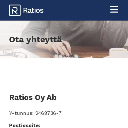
Hyppää
pääsisältöön
Ota yhteyttä
Ratios Oy Ab
Y-tunnus: 2469736-7
Postiosoite: